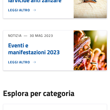
larvicide anti zanzare
LEGGI ALTRO
DISTRIBUZIONE PASTIGLIE LARVICIDE ANTI ZANZARE}
NOTIZIA
30 MAG 2023
Eventi e
manifestazioni 2023
LEGGI ALTRO
EVENTI E MANIFESTAZIONI 2023}
Esplora per categoria