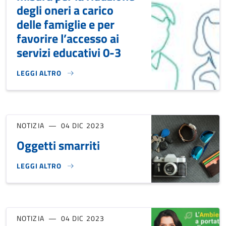
degli oneri a carico
delle famiglie e per
favorire l’accesso ai
servizi educativi 0-3
LEGGI ALTRO
A.E. 2025/2026: MISURA PER LA RIDUZIONE DEGLI ONERI A 
NOTIZIA
04 DIC 2023
Oggetti smarriti
LEGGI ALTRO
OGGETTI SMARRITI}
NOTIZIA
04 DIC 2023