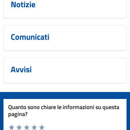
Notizie
Comunicati
Avvisi
Quanto sono chiare le informazioni su questa
pagina?
Valuta da 1 a 5 stelle la pagina
Domanda