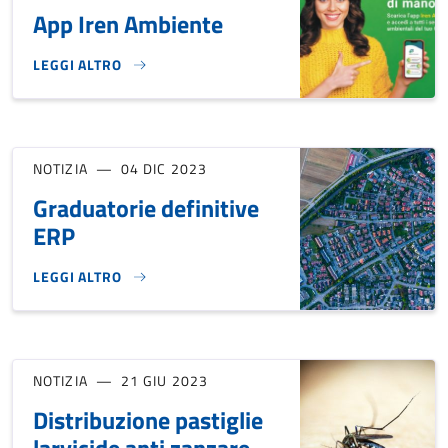
App Iren Ambiente
LEGGI ALTRO
APP IREN AMBIENTE}
NOTIZIA
04 DIC 2023
Graduatorie definitive
ERP
LEGGI ALTRO
GRADUATORIE DEFINITIVE ERP}
NOTIZIA
21 GIU 2023
Distribuzione pastiglie