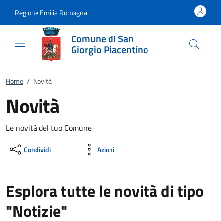
Vai al contenuto
accedi al menu
footer.enter
Regione Emilia Romagna
Comune di San
Giorgio Piacentino
Home
/
Novità
Novità
Le novità del tuo Comune
Condividi
Azioni
Esplora tutte le novità di tipo
"Notizie"