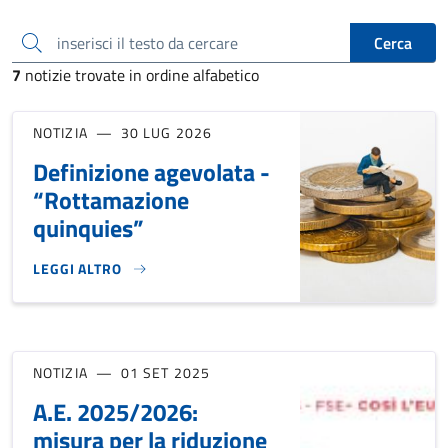
inserisci il testo da cercare
Cerca
7
notizie trovate in ordine alfabetico
NOTIZIA
30 LUG 2026
Definizione agevolata -
“Rottamazione
quinquies”
LEGGI ALTRO
DEFINIZIONE AGEVOLATA - “ROTTAMAZIONE QUINQUIES”}
NOTIZIA
01 SET 2025
A.E. 2025/2026:
misura per la riduzione