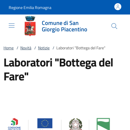
Vai al contenuto
accedi al menu
footer.enter
Regione Emilia Romagna
Comune di San
Giorgio Piacentino
Home
/
Novità
/
Notizie
/
Laboratori "Bottega del Fare"
Laboratori "Bottega del
Fare"