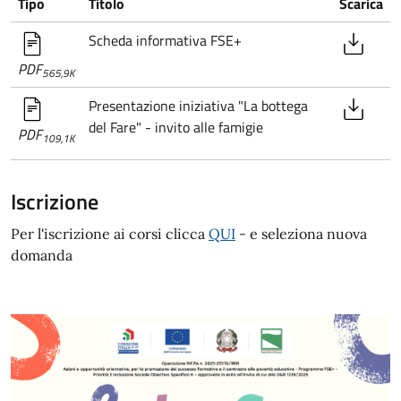
Tipo
Titolo
Scarica
Scheda informativa FSE+
PDF
565,9K
Presentazione iniziativa "La bottega
del Fare" - invito alle famigie
PDF
109,1K
Iscrizione
Per l'iscrizione ai corsi clicca
QUI
- e seleziona nuova
domanda