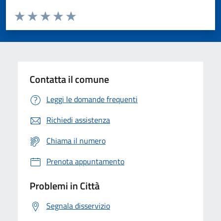
Valuta da 1 a 5 stelle la pagina
Domanda
Valuta 1 stelle su 5
Valuta 2 stelle su 5
Valuta 3 stelle su 5
Valuta 4 stelle su 5
Valuta 5 stelle su 5
Contatta il comune
Leggi le domande frequenti
Richiedi assistenza
Chiama il numero
Prenota appuntamento
Problemi in Città
Segnala disservizio