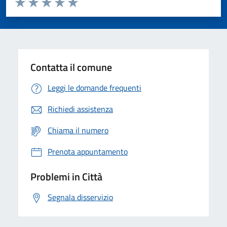
Domanda
Valuta 1 stelle su 5
Valuta 2 stelle su 5
Valuta 3 stelle su 5
Valuta 4 stelle su 5
Valuta 5 stelle su 5
Contatta il comune
Leggi le domande frequenti
Richiedi assistenza
Chiama il numero
Prenota appuntamento
Problemi in Città
Segnala disservizio