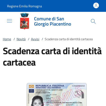
Vai al contenuto
accedi al menu
footer.enter
Regione Emilia Romagna
Comune di San
Giorgio Piacentino
Home
/
Novità
/
Avvisi
/
Scadenza carta di identità cartacea
Scadenza carta di identità
cartacea