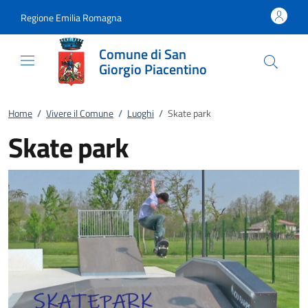
Vai al contenuto
accedi al menu
footer.enter
Regione Emilia Romagna
Comune di San
Giorgio Piacentino
Home
/
Vivere il Comune
/
Luoghi
/
Skate park
Skate park