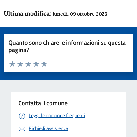
Ultima modifica:
lunedì, 09 ottobre 2023
Quanto sono chiare le informazioni su questa
pagina?
Valuta da 1 a 5 stelle la pagina
Domanda
Valuta 1 stelle su 5
Valuta 2 stelle su 5
Valuta 3 stelle su 5
Valuta 4 stelle su 5
Valuta 5 stelle su 5
Contatta il comune
Leggi le domande frequenti
Richiedi assistenza