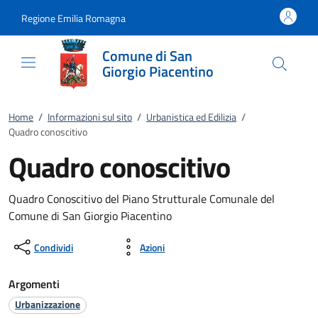
Vai al contenuto
accedi al menu
footer.enter
Regione Emilia Romagna
Comune di San
Giorgio Piacentino
Home
/
Informazioni sul sito
/
Urbanistica ed Edilizia
/
Quadro conoscitivo
Quadro conoscitivo
Quadro Conoscitivo del Piano Strutturale Comunale del
Comune di San Giorgio Piacentino
Condividi
Azioni
Argomenti
Urbanizzazione