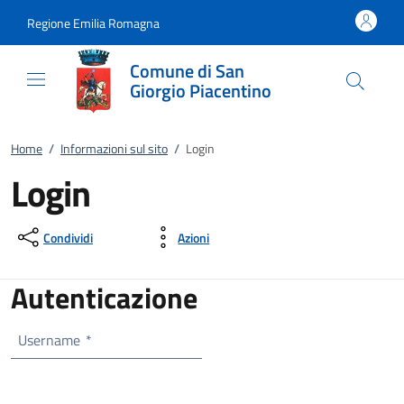
Vai al contenuto
accedi al menu
footer.enter
Regione Emilia Romagna
Comune di San
Giorgio Piacentino
Home
/
Informazioni sul sito
/
Login
Login
Condividi
Azioni
Autenticazione
Username
*