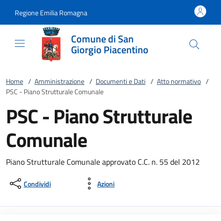
Vai al contenuto
accedi al menu
footer.enter
Regione Emilia Romagna
Comune di San
Giorgio Piacentino
Home
/
Amministrazione
/
Documenti e Dati
/
Atto normativo
/
PSC - Piano Strutturale Comunale
PSC - Piano Strutturale
Comunale
Piano Strutturale Comunale approvato C.C. n. 55 del 2012
Condividi
Azioni