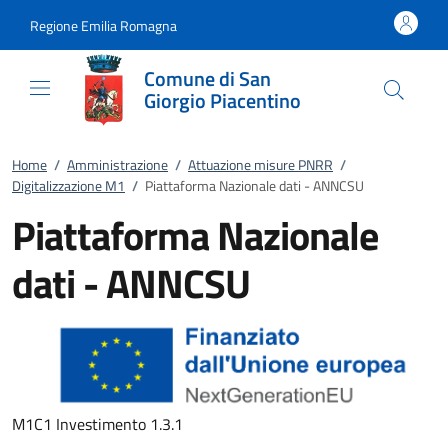
Vai al contenuto
accedi al menu
footer.enter
Regione Emilia Romagna
Comune di San
Giorgio Piacentino
Home
/
Amministrazione
/
Attuazione misure PNRR
/
Digitalizzazione M1
/
Piattaforma Nazionale dati - ANNCSU
Piattaforma Nazionale
dati - ANNCSU
M1C1 Investimento 1.3.1