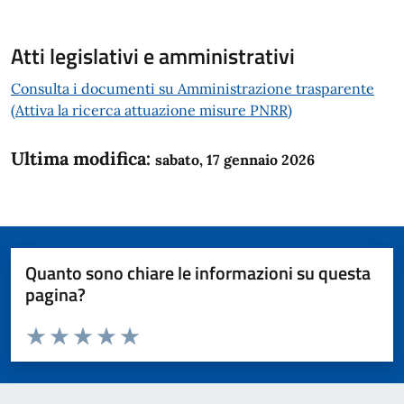
Atti legislativi e amministrativi
Consulta i documenti su Amministrazione trasparente
(Attiva la ricerca attuazione misure PNRR)
Ultima modifica:
sabato, 17 gennaio 2026
Quanto sono chiare le informazioni su questa
pagina?
Valuta da 1 a 5 stelle la pagina
Domanda
Valuta 1 stelle su 5
Valuta 2 stelle su 5
Valuta 3 stelle su 5
Valuta 4 stelle su 5
Valuta 5 stelle su 5