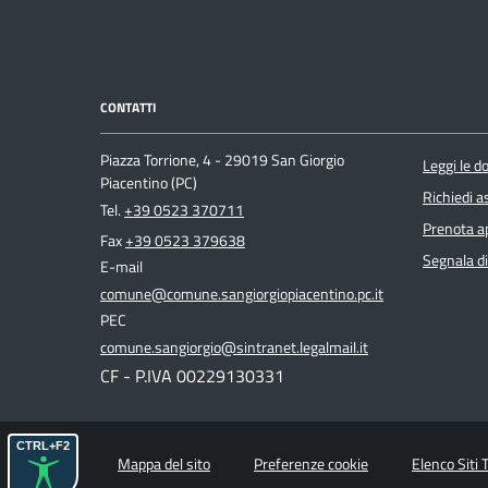
CONTATTI
Piazza Torrione, 4 - 29019 San Giorgio
Leggi le 
Piacentino (PC)
Richiedi a
Tel.
+39 0523 370711
Prenota 
Fax
+39 0523 379638
Segnala di
E-mail
comune@comune.sangiorgiopiacentino.pc.it
PEC
comune.sangiorgio@sintranet.legalmail.it
CF - P.IVA 00229130331
CTRL+F2
Mappa del sito
Preferenze cookie
Elenco Siti 