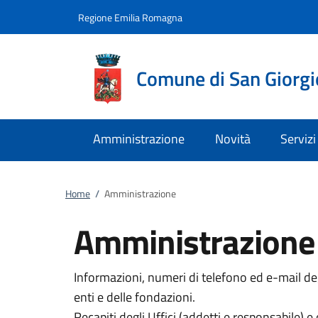
Vai al contenuto
accedi al menu
footer.enter
Regione Emilia Romagna
Comune di San Giorgi
Amministrazione
Novità
Servizi
Home
/
Amministrazione
Amministrazione
Informazioni, numeri di telefono ed e-mail degl
enti e delle fondazioni.
Recapiti degli Uffici (addetti e responsabile) e 