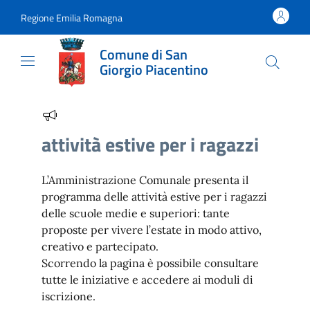
Vai al contenuto
accedi al menu
footer.enter
Regione Emilia Romagna
Comune di San
Giorgio Piacentino
attività estive per i ragazzi
L’Amministrazione Comunale presenta il
programma delle attività estive per i ragazzi
delle scuole medie e superiori: tante
proposte per vivere l’estate in modo attivo,
creativo e partecipato.
Scorrendo la pagina è possibile consultare
tutte le iniziative e accedere ai moduli di
iscrizione.