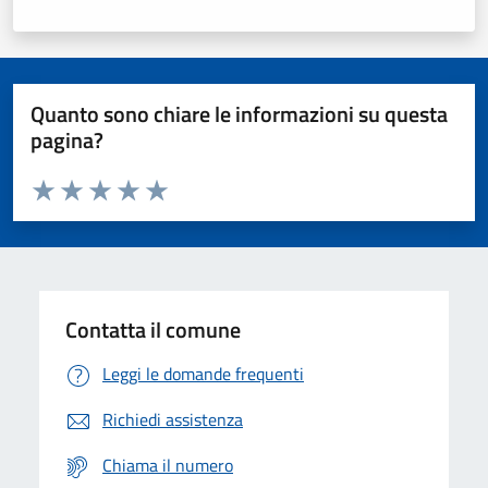
Quanto sono chiare le informazioni su questa
pagina?
Valuta da 1 a 5 stelle la pagina
Domanda
Valuta 1 stelle su 5
Valuta 2 stelle su 5
Valuta 3 stelle su 5
Valuta 4 stelle su 5
Valuta 5 stelle su 5
Contatta il comune
Leggi le domande frequenti
Richiedi assistenza
Chiama il numero